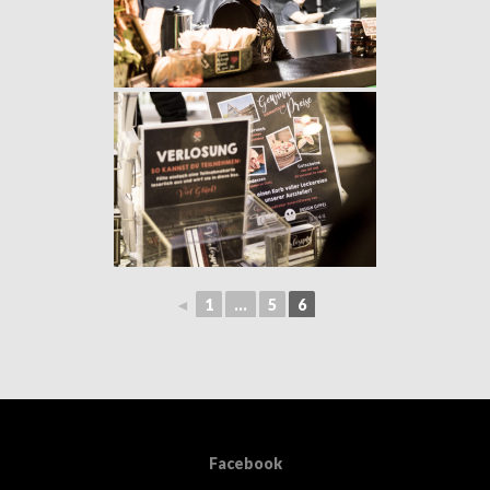
◄
1
...
5
6
Facebook