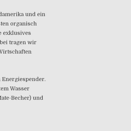
üdamerika und ein
sten organisch
e exklusives
bei tragen wir
Wirtschaften
& Energiespender.
ltem Wasser
Mate-Becher) und