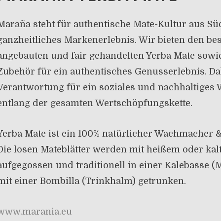
Maraña steht für authentische Mate-Kultur aus S
ganzheitliches Markenerlebnis. Wir bieten den be
angebauten und fair gehandelten Yerba Mate sowi
Zubehör für ein authentisches Genusserlebnis. Da
Verantwortung für ein soziales und nachhaltiges 
entlang der gesamten Wertschöpfungskette.
Yerba Mate ist ein 100% natürlicher Wachmacher 
Die losen Mateblätter werden mit heißem oder ka
aufgegossen und traditionell in einer Kalebasse (
mit einer Bombilla (Trinkhalm) getrunken.
www.marania.eu